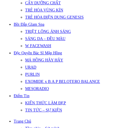
CẤY DƯỠNG CHẤT
TRẺ HÓA VÙNG KÍN
TRẺ HÓA ĐIỆN DUNG GENESIS
Bồi Đắp Glam Spa
TRIỆT LÔNG ÁNH SÁNG
SÁNG DA – ĐỀU MÀU
W FACEWASH
Độc Quyền Bác Sĩ Mập Hồng
MÁ HỒNG HÂY HÂY
URAD
PURLIN
EXOMIDE x B.A.P BELOTERO BALANCE
MESORADIO
Điểm Tin
KIẾN THỨC LÀM ĐẸP
TIN TỨC – SỰ KIỆN
Trang Chủ