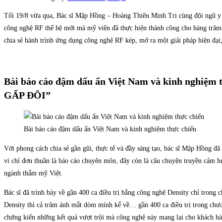
Tối 19/8 vừa qua, Bác sĩ Mập Hồng – Hoàng Thiên Minh Trị cùng đội ngũ y 
công nghệ RF thế hệ mới mà mỹ viện đã thực hiện thành công cho hàng trăm 
chia sẻ hành trình ứng dụng công nghệ RF kép, mở ra một giải pháp hiện đại
Bài báo cáo đậm dấu ấn Việt Nam và kinh nghiệ
GẤP ĐÔI”
Bài báo cáo đậm dấu ấn Việt Nam và kinh nghiệm thực chiến
Với phong cách chia sẻ gần gũi, thực tế và đầy sáng tạo, bác sĩ Mập Hồng đ
vì chỉ đơn thuần là báo cáo chuyên môn, đây còn là câu chuyện truyền cảm 
ngành thẩm mỹ Việt.
Bác sĩ đã trình bày về gần 400 ca điều trị bằng công nghệ Density chỉ trong
Density thì cả trăm ánh mắt dòm mình kể về… gần 400 ca điều trị trong chưa 
chứng kiến những kết quả vượt trội mà công nghệ này mang lại cho khách hà