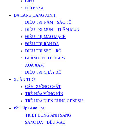
CiFU
POTENZA
DA LÁNG DÁNG XINH
ĐIỀU TRỊ NÁM – SẮC TỐ
ĐIỀU TRỊ MỤN – THÂM MỤN
ĐIỀU TRỊ MAO MẠCH
ĐIỀU TRỊ RẠN DA
ĐIỀU TRỊ SẸO – RỖ
GLAM LIPOTHERAPY
XÓA XĂM
ĐIỀU TRỊ CHẢY XỆ
XUÂN THỜI
CẤY DƯỠNG CHẤT
TRẺ HÓA VÙNG KÍN
TRẺ HÓA ĐIỆN DUNG GENESIS
Bồi Đắp Glam Spa
TRIỆT LÔNG ÁNH SÁNG
SÁNG DA – ĐỀU MÀU