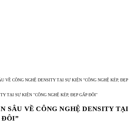
Y TẠI SỰ KIỆN "CÔNG NGHỆ KÉP, ĐẸP GẤP ĐÔI"
N SÂU VỀ CÔNG NGHỆ DENSITY TẠI
 ĐÔI”