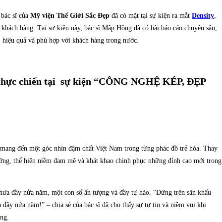
bác sĩ của
Mỹ viện Thế Giới Sắc Đẹp
đã có mặt tại sự kiện ra mắt
Density
,
khách hàng. Tại sự kiện này, bác sĩ Mập Hồng đã có bài báo cáo chuyên sâu,
, hiệu quả và phù hợp với khách hàng trong nước.
m thực chiến tại sự kiện “CÔNG NGHỆ KÉP, ĐẸP
ã mang đến một góc nhìn đậm chất Việt Nam trong từng phác đồ trẻ hóa. Thay
hứng, thể hiện niềm đam mê và khát khao chinh phục những đỉnh cao mới trong
 chưa đầy nửa năm, một con số ấn tượng và đầy tự hào. “Đứng trên sân khấu
đầy nửa năm!” – chia sẻ của bác sĩ đã cho thấy sự tự tin và niềm vui khi
ng.