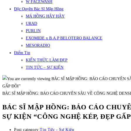
W FACEWASH
Độc Quyền Bác Sĩ Mập Hồng
MÁ HỒNG HÂY HÂY
URAD
PURLIN
EXOMIDE x B.A.P BELOTERO BALANCE
MESORADIO
Điểm Tin
KIẾN THỨC LÀM ĐẸP
TIN TỨC – SỰ KIỆN
BÁC SĨ MẬP HỒNG: BÁO CÁO CHUYÊN SÂU VỀ CÔNG NGHỆ DENSIT
BÁC SĨ MẬP HỒNG: BÁO CÁO CHUYÊ
SỰ KIỆN “CÔNG NGHỆ KÉP, ĐẸP GẤP
Post category:
Tin Tức - Sự Kiện