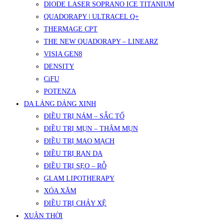
DIODE LASER SOPRANO ICE TITANIUM
QUADORAPY | ULTRACEL Q+
THERMAGE CPT
THE NEW QUADORAPY – LINEARZ
VISIA GEN8
DENSITY
CiFU
POTENZA
DA LÁNG DÁNG XINH
ĐIỀU TRỊ NÁM – SẮC TỐ
ĐIỀU TRỊ MỤN – THÂM MỤN
ĐIỀU TRỊ MAO MẠCH
ĐIỀU TRỊ RẠN DA
ĐIỀU TRỊ SẸO – RỖ
GLAM LIPOTHERAPY
XÓA XĂM
ĐIỀU TRỊ CHẢY XỆ
XUÂN THỜI