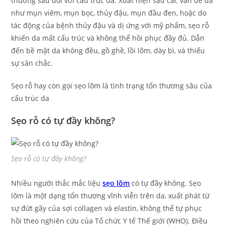
thương sâu đối với cấu trúc da. Xuất hiện sau các vấn đề da
như mụn viêm, mụn bọc, thủy đậu, mụn đầu đen, hoặc do
tác động của bệnh thủy đậu và dị ứng với mỹ phẩm, sẹo rỗ
khiến da mất cấu trúc và không thể hồi phục đầy đủ. Dẫn
đến bề mặt da không đều, gồ ghề, lồi lõm, dày bì, và thiếu
sự săn chắc.
Sẹo rỗ hay còn gọi sẹo lõm là tình trạng tổn thương sâu của
cấu trúc da
Sẹo rỗ có tự đầy không?
Sẹo rỗ có tự đầy không?
Nhiều người thắc mắc liệu
sẹo lõm
có tự đầy không. Sẹo
lõm là một dạng tổn thương vĩnh viễn trên da, xuất phát từ
sự đứt gãy của sợi collagen và elastin, không thể tự phục
hồi theo nghiên cứu của Tổ chức Y tế Thế giới (WHO). Điều