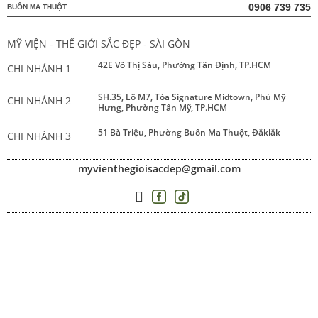
0906 739 735
BUÔN MA THUỘT
MỸ VIỆN - THẾ GIỚI SẮC ĐẸP - SÀI GÒN
42E Võ Thị Sáu, Phường Tân Định, TP.HCM
CHI NHÁNH 1
SH.35, Lô M7, Tòa Signature Midtown, Phú Mỹ
CHI NHÁNH 2
Hưng, Phường Tân Mỹ, TP.HCM
51 Bà Triệu, Phường Buôn Ma Thuột, Đắklắk
CHI NHÁNH 3
myvienthegioisacdep@gmail.com