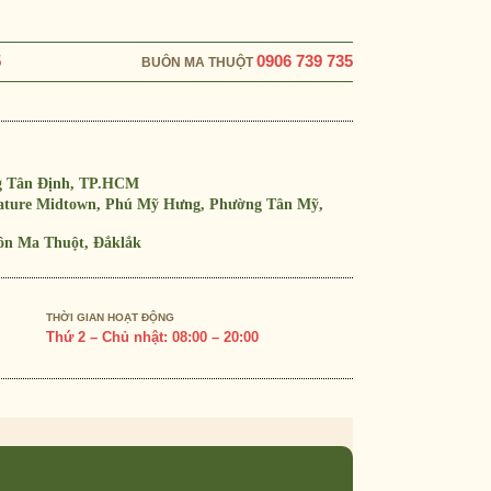
5
0906 739 735
BUÔN MA THUỘT
g Tân Định, TP.HCM
nature Midtown, Phú Mỹ Hưng, Phường Tân Mỹ,
ôn Ma Thuột, Đắklắk
THỜI GIAN HOẠT ĐỘNG
Thứ 2 – Chủ nhật: 08:00 – 20:00