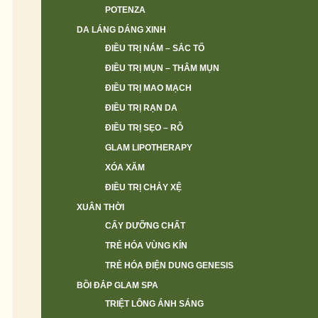
POTENZA
DA LÁNG DÁNG XINH
ĐIỀU TRỊ NÁM – SẮC TỐ
ĐIỀU TRỊ MỤN – THÂM MỤN
ĐIỀU TRỊ MAO MẠCH
ĐIỀU TRỊ RẠN DA
ĐIỀU TRỊ SẸO – RỖ
GLAM LIPOTHERAPY
XÓA XĂM
ĐIỀU TRỊ CHẢY XỆ
XUÂN THỜI
CẤY DƯỠNG CHẤT
TRẺ HÓA VÙNG KÍN
TRẺ HÓA ĐIỆN DUNG GENESIS
BỒI ĐẮP GLAM SPA
TRIỆT LÔNG ÁNH SÁNG