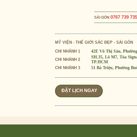
0767 739 73
SÀI GÒN
MỸ VIỆN - THẾ GIỚI SẮC ĐẸP - SÀI GÒN
CHI NHÁNH 1
42E Võ Thị Sáu, Phườn
SH.35, Lô M7, Tòa Sig
CHI NHÁNH 2
TP.HCM
CHI NHÁNH 3
51 Bà Triệu, Phường Bu
ĐẶT LỊCH NGAY