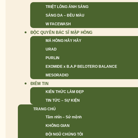
TRIỆT LÔNG ÁNH SÁNG
SÁNG DA – ĐỀU MÀU
W FACEWASH
ĐỘC QUYỀN BÁC SĨ MẬP HỒNG
MÁ HỒNG HÂY HÂY
URAD
PURLIN
EXOMIDE x B.A.P BELOTERO BALANCE
MESORADIO
ĐIỂM TIN
KIẾN THỨC LÀM ĐẸP
TIN TỨC – SỰ KIỆN
TRANG CHỦ
Tầm nhìn – Sứ mệnh
KHÔNG GIAN
ĐỘI NGŨ CHÚNG TÔI