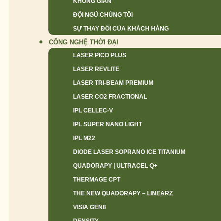
KHÔNG GIAN
ĐỘI NGŨ CHÚNG TÔI
SỰ THAY ĐỔI CỦA KHÁCH HÀNG
CÔNG NGHỆ THỜI ĐẠI
LASER PICO PLUS
LASER REVLITE
LASER TRI-BEAM PREMIUM
LASER CO2 FRACTIONAL
IPL CELLEC-V
IPL SUPER NANO LIGHT
IPL M22
DIODE LASER SOPRANO ICE TITANIUM
QUADORAPY | ULTRACEL Q+
THERMAGE CPT
THE NEW QUADORAPY – LINEARZ
VISIA GEN8