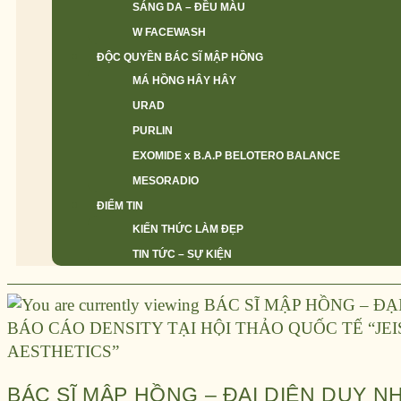
SÁNG DA – ĐỀU MÀU
W FACEWASH
ĐỘC QUYỀN BÁC SĨ MẬP HỒNG
MÁ HỒNG HÂY HÂY
URAD
PURLIN
EXOMIDE x B.A.P BELOTERO BALANCE
MESORADIO
ĐIỂM TIN
KIẾN THỨC LÀM ĐẸP
TIN TỨC – SỰ KIỆN
BÁC SĨ MẬP HỒNG – ĐẠI DIỆN DUY N