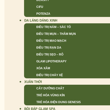
DENSITY
CiFU
POTENZA
DA LÁNG DÁNG XINH
ĐIỀU TRỊ NÁM – SẮC TỐ
ĐIỀU TRỊ MỤN – THÂM MỤN
ĐIỀU TRỊ MAO MẠCH
ĐIỀU TRỊ RẠN DA
ĐIỀU TRỊ SẸO – RỖ
GLAM LIPOTHERAPY
XÓA XĂM
ĐIỀU TRỊ CHẢY XỆ
XUÂN THỜI
CẤY DƯỠNG CHẤT
TRẺ HÓA VÙNG KÍN
TRẺ HÓA ĐIỆN DUNG GENESIS
BỒI ĐẮP GLAM SPA