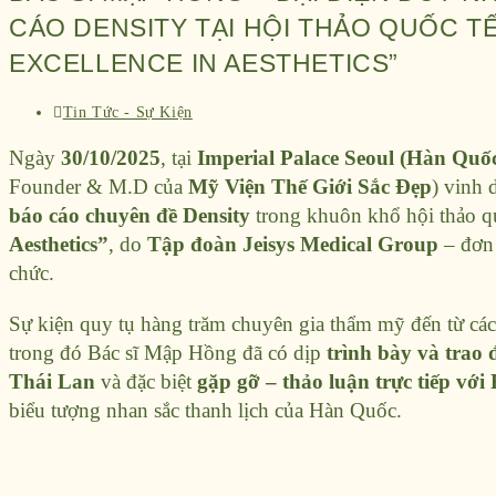
CÁO DENSITY TẠI HỘI THẢO QUỐC TẾ 
EXCELLENCE IN AESTHETICS”
Tin Tức - Sự Kiện
Ngày
30/10/2025
, tại
Imperial Palace Seoul (Hàn Quố
Founder & M.D của
Mỹ Viện Thế Giới Sắc Đẹp
) vinh 
báo cáo chuyên đề Density
trong khuôn khổ hội thảo q
Aesthetics”
, do
Tập đoàn Jeisys Medical Group
– đơn 
chức.
Sự kiện quy tụ hàng trăm chuyên gia thẩm mỹ đến từ cá
trong đó Bác sĩ Mập Hồng đã có dịp
trình bày và trao 
Thái Lan
và đặc biệt
gặp gỡ – thảo luận trực tiếp vớ
biểu tượng nhan sắc thanh lịch của Hàn Quốc.