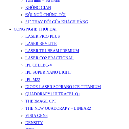
Tầm nhìn – Sứ mệnh
KHÔNG GIAN
ĐỘI NGŨ CHÚNG TÔI
SỰ THAY ĐỔI CỦA KHÁCH HÀNG
CÔNG NGHỆ THỜI ĐẠI
LASER PICO PLUS
LASER REVLITE
LASER TRI-BEAM PREMIUM
LASER CO2 FRACTIONAL
IPL CELLEC-V
IPL SUPER NANO LIGHT
IPL M22
DIODE LASER SOPRANO ICE TITANIUM
QUADORAPY | ULTRACEL Q+
THERMAGE CPT
THE NEW QUADORAPY – LINEARZ
VISIA GEN8
DENSITY