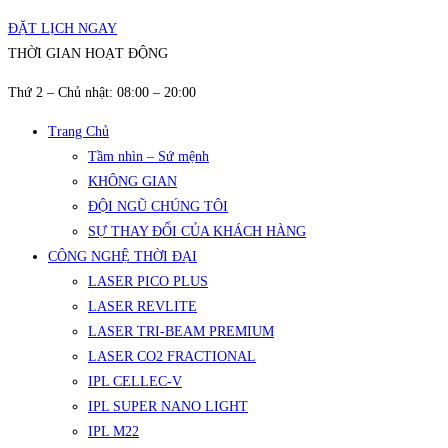
ĐẶT LỊCH NGAY
THỜI GIAN HOẠT ĐỘNG
Thứ 2 – Chủ nhật: 08:00 – 20:00
Trang Chủ
Tầm nhìn – Sứ mệnh
KHÔNG GIAN
ĐỘI NGŨ CHÚNG TÔI
SỰ THAY ĐỔI CỦA KHÁCH HÀNG
CÔNG NGHỆ THỜI ĐẠI
LASER PICO PLUS
LASER REVLITE
LASER TRI-BEAM PREMIUM
LASER CO2 FRACTIONAL
IPL CELLEC-V
IPL SUPER NANO LIGHT
IPL M22