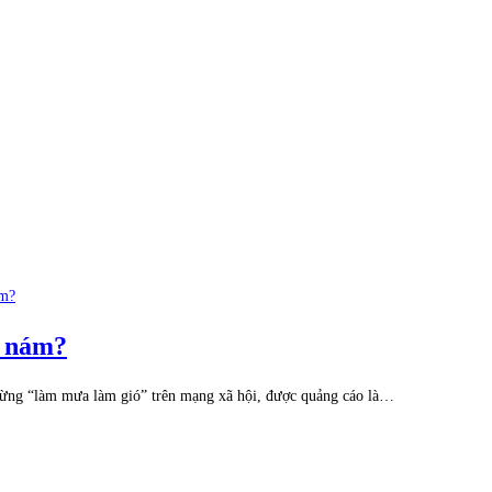
ị nám?
y từng “làm mưa làm gió” trên mạng xã hội, được quảng cáo là…