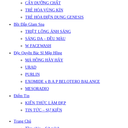
CẤY DƯỠNG CHẤT
TRẺ HÓA VÙNG KÍN
TRẺ HÓA ĐIỆN DUNG GENESIS
Bồi Đắp Glam Spa
TRIỆT LÔNG ÁNH SÁNG
SÁNG DA – ĐỀU MÀU
W FACEWASH
Độc Quyền Bác Sĩ Mập Hồng
MÁ HỒNG HÂY HÂY
URAD
PURLIN
EXOMIDE x B.A.P BELOTERO BALANCE
MESORADIO
Điểm Tin
KIẾN THỨC LÀM ĐẸP
TIN TỨC – SỰ KIỆN
Trang Chủ