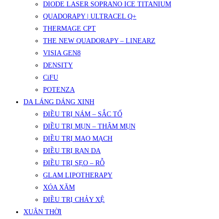
DIODE LASER SOPRANO ICE TITANIUM
QUADORAPY | ULTRACEL Q+
THERMAGE CPT
THE NEW QUADORAPY – LINEARZ
VISIA GEN8
DENSITY
CiFU
POTENZA
DA LÁNG DÁNG XINH
ĐIỀU TRỊ NÁM – SẮC TỐ
ĐIỀU TRỊ MỤN – THÂM MỤN
ĐIỀU TRỊ MAO MẠCH
ĐIỀU TRỊ RẠN DA
ĐIỀU TRỊ SẸO – RỖ
GLAM LIPOTHERAPY
XÓA XĂM
ĐIỀU TRỊ CHẢY XỆ
XUÂN THỜI