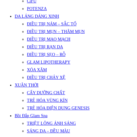
CiFU
POTENZA
DA LÁNG DÁNG XINH
ĐIỀU TRỊ NÁM – SẮC TỐ
ĐIỀU TRỊ MỤN – THÂM MỤN
ĐIỀU TRỊ MAO MẠCH
ĐIỀU TRỊ RẠN DA
ĐIỀU TRỊ SẸO – RỖ
GLAM LIPOTHERAPY
XÓA XĂM
ĐIỀU TRỊ CHẢY XỆ
XUÂN THỜI
CẤY DƯỠNG CHẤT
TRẺ HÓA VÙNG KÍN
TRẺ HÓA ĐIỆN DUNG GENESIS
Bồi Đắp Glam Spa
TRIỆT LÔNG ÁNH SÁNG
SÁNG DA – ĐỀU MÀU