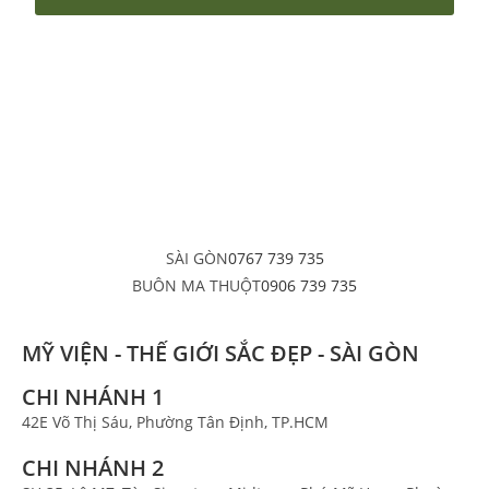
SÀI GÒN
0767 739 735
BUÔN MA THUỘT
0906 739 735
MỸ VIỆN - THẾ GIỚI SẮC ĐẸP - SÀI GÒN
CHI NHÁNH 1
42E Võ Thị Sáu, Phường Tân Định, TP.HCM
CHI NHÁNH 2