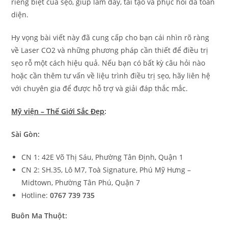
riêng biệt của sẹo, giúp làm đầy, tái tạo và phục hồi da toàn
diện.
Hy vọng bài viết này đã cung cấp cho bạn cái nhìn rõ ràng
về Laser CO2 và những phương pháp cần thiết để điều trị
sẹo rỗ một cách hiệu quả. Nếu bạn có bất kỳ câu hỏi nào
hoặc cần thêm tư vấn về liệu trình điều trị sẹo, hãy liên hệ
với chuyên gia để được hỗ trợ và giải đáp thắc mắc.
Mỹ viện – Thế Giới Sắc Đẹp
:
Sài Gòn:
CN 1: 42E Võ Thị Sáu, Phường Tân Định, Quận 1
CN 2: SH.35, Lô M7, Toà Signature, Phú Mỹ Hưng –
Midtown, Phường Tân Phú, Quận 7
Hotline:
0767 739 735
Buôn Ma Thuột: