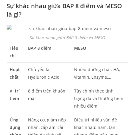
Sự khác nhau giữa BAP 8 điểm và MESO
là gì?
Sự khác nhau giữa BAP 8 điểm và MESO
Tiêu
BAP 8 điểm
MESO
chí
Hoạt
Chủ yếu là
Nhiều dưỡng chất: HA,
chất
Hyaluronic Acid
vitamin, Enzyme,…
Vị trí
8 điểm trên khuôn
Tùy chỉnh theo tình
tiêm
mặt
trạng da và thường tiêm
nhiều điểm
Ứng
Nâng cơ, giảm nếp
Điều trị nhiều vấn đề
dụng
nhăn, cấp ẩm, cải
khác nhau: nám, tàn
chính
thiện da chảy xệ
nhang, đốm nâu, mụn,…