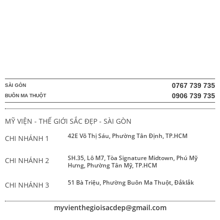
0767 739 735
SÀI GÒN
0906 739 735
BUÔN MA THUỘT
MỸ VIỆN - THẾ GIỚI SẮC ĐẸP - SÀI GÒN
42E Võ Thị Sáu, Phường Tân Định, TP.HCM
CHI NHÁNH 1
SH.35, Lô M7, Tòa Signature Midtown, Phú Mỹ
CHI NHÁNH 2
Hưng, Phường Tân Mỹ, TP.HCM
51 Bà Triệu, Phường Buôn Ma Thuột, Đắklắk
CHI NHÁNH 3
myvienthegioisacdep@gmail.com