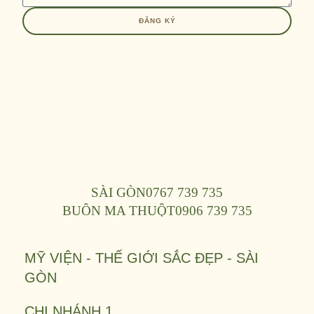
ĐĂNG KÝ
SÀI GÒN
0767 739 735
BUÔN MA THUỘT
0906 739 735
MỸ VIỆN - THẾ GIỚI SẮC ĐẸP - SÀI
GÒN
CHI NHÁNH 1