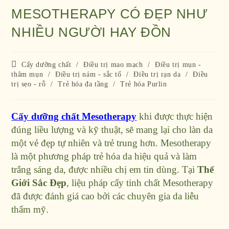
MESOTHERAPY CÓ ĐẸP NHƯ
NHIỀU NGƯỜI HAY ĐỒN
Cấy dưỡng chất
/
Điều trị mao mạch
/
Điều trị mụn -
thâm mụn
/
Điều trị nám - sắc tố
/
Điều trị rạn da
/
Điều
trị sẹo - rỗ
/
Trẻ hóa đa tầng
/
Trẻ hóa Purlin
Cấy dưỡng chất Mesotherapy
khi được thực hiện
đúng liều lượng và kỹ thuật, sẽ mang lại cho làn da
một vẻ đẹp tự nhiên và trẻ trung hơn. Mesotherapy
là một phương pháp trẻ hóa da hiệu quả và làm
trắng sáng da, được nhiều chị em tin dùng. Tại
Thế
Giới Sắc Đẹp
, liệu pháp cấy tinh chất Mesotherapy
đã được đánh giá cao bởi các chuyên gia da liễu
thẩm mỹ.