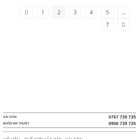
1
2
3
4
5
…
7
0767 739 735
SÀI GÒN
0906 739 735
BUÔN MA THUỘT