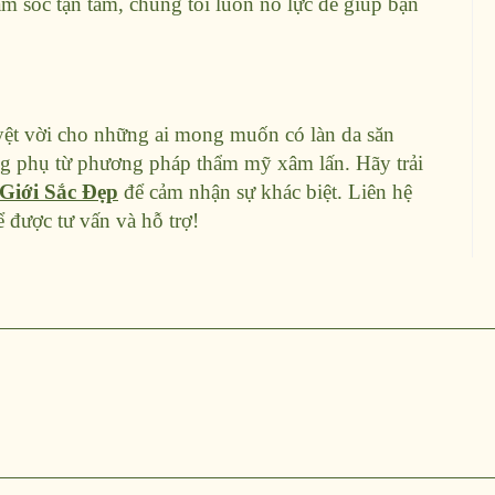
m sóc tận tâm, chúng tôi luôn nỗ lực để giúp bạn
uyệt vời cho những ai mong muốn có làn da săn
ng phụ từ phương pháp thẩm mỹ xâm lấn. Hãy trải
Giới Sắc Đẹp
để cảm nhận sự khác biệt. Liên hệ
 được tư vấn và hỗ trợ!