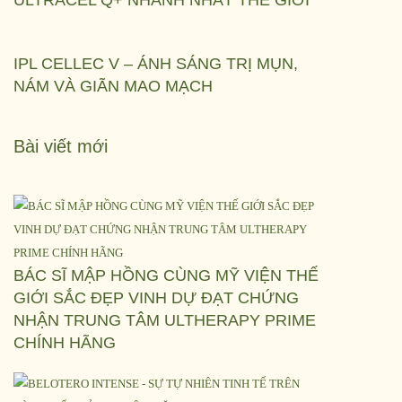
ULTRACEL Q+ NHANH NHẤT THẾ GIỚI
IPL CELLEC V – ÁNH SÁNG TRỊ MỤN,
NÁM VÀ GIÃN MAO MẠCH
Bài viết mới
BÁC SĨ MẬP HỒNG CÙNG MỸ VIỆN THẾ
GIỚI SẮC ĐẸP VINH DỰ ĐẠT CHỨNG
NHẬN TRUNG TÂM ULTHERAPY PRIME
CHÍNH HÃNG