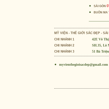
0
SÀI GÒN
BUÔN MA
MỸ VIỆN - THẾ GIỚI SẮC ĐẸP - SÀ
CHI NHÁNH 1
42E Võ Th
CHI NHÁNH 2
SH.35, Lô
CHI NHÁNH 3
51 Bà Triệ
myvienthegioisacdep@gmail.com