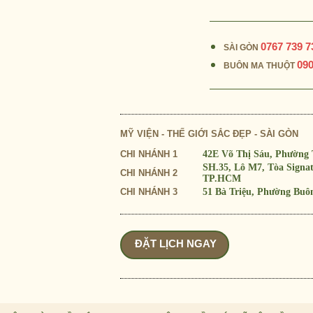
0767 739 7
SÀI GÒN
090
BUÔN MA THUỘT
MỸ VIỆN - THẾ GIỚI SẮC ĐẸP - SÀI GÒN
CHI NHÁNH 1
42E Võ Thị Sáu, Phường
SH.35, Lô M7, Tòa Sign
CHI NHÁNH 2
TP.HCM
CHI NHÁNH 3
51 Bà Triệu, Phường Buô
ĐẶT LỊCH NGAY