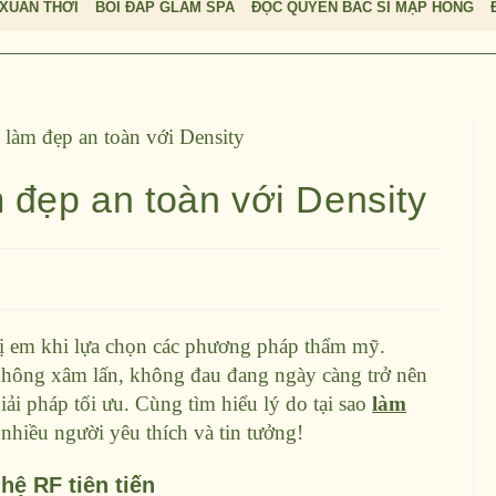
XUÂN THỜI
BỒI ĐẮP GLAM SPA
ĐỘC QUYỀN BÁC SĨ MẬP HỒNG
 đẹp an toàn với Density
hị em khi lựa chọn các phương pháp thẩm mỹ.
hông xâm lấn, không đau đang ngày càng trở nên
ải pháp tối ưu. Cùng tìm hiểu lý do tại sao
làm
 nhiều người yêu thích và tin tưởng!
hệ RF tiên tiến