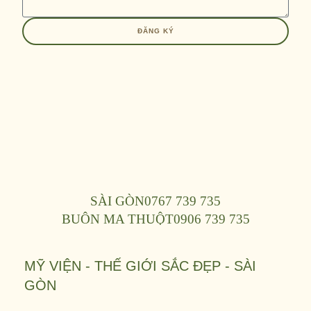
ĐĂNG KÝ
SÀI GÒN
0767 739 735
BUÔN MA THUỘT
0906 739 735
MỸ VIỆN - THẾ GIỚI SẮC ĐẸP - SÀI
GÒN